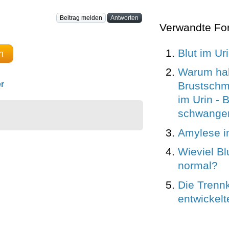
Beitrag melden
Antworten
Verwandte Fo
Blut im Ur
n
Warum ha
r
Brustschm
im Urin - B
schwange
Amylese i
Wieviel Blu
normal?
Die Trennk
entwickelt