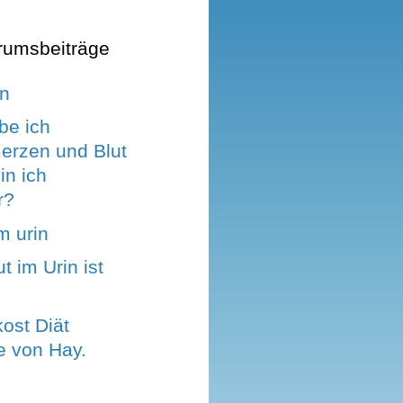
rumsbeiträge
in
be ich
erzen und Blut
in ich
r?
m urin
t im Urin ist
ost Diät
e von Hay.