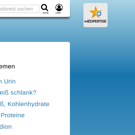
Suche
Login
hemen
m Urin
eiß schlank?
iß, Kohlenhydrate
 Proteine
dion