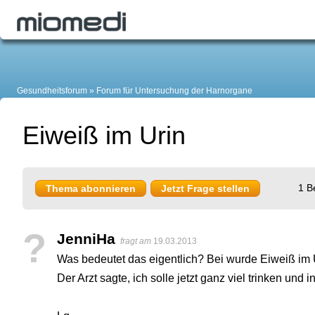
Gesundheitsforum
Forum für Untersuchung der Harnorgane
Eiweiß im Urin
1 B
Thema abonnieren
Jetzt Frage stellen
?
JenniHa
fragt am
19.03.2013
Was bedeutet das eigentlich? Bei wurde Eiweiß im
Der Arzt sagte, ich solle jetzt ganz viel trinken u