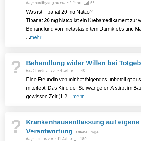
fragt
healthyungthu
vor
> 3 Jahre
55
Was ist Tipanat 20 mg Natco?
Tipanat 20 mg Natco ist ein Krebsmedikament zur 
Behandlung von metastasiertem Darmkrebs und M
...
mehr
?
Behandlung wider Willen bei Totgeb
fragt
Friedrich
vor
> 4 Jahre
46
Eine Freundin von mir hat folgendes unbeteiligt au
miterlebt: Das Kind der Schwangeren A stirbt im Ba
gewissen Zeit (1-2 ...
mehr
?
Krankenhausentlassung auf eigene
Verantwortung
Offene Frage
fragt
itctrans
vor
> 11 Jahre
189