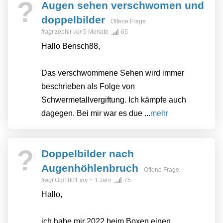
?
Augen sehen verschwomen und
doppelbilder
Offene Frage
fragt
zephir
vor
5 Monate
65
Hallo Bensch88,
Das verschwommene Sehen wird immer
beschrieben als Folge von
Schwermetallvergiftung. Ich kämpfe auch
dagegen. Bei mir war es due ...
mehr
?
Doppelbilder nach
Augenhöhlenbruch
Offene Frage
fragt
Ogi1801
vor
~ 1 Jahr
75
Hallo,
ich habe mir 2022 beim Boxen einen