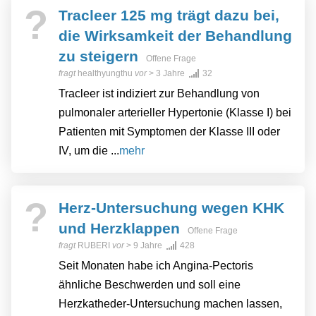
?
Tracleer 125 mg trägt dazu bei,
die Wirksamkeit der Behandlung
zu steigern
Offene Frage
fragt
healthyungthu
vor
> 3 Jahre
32
Tracleer ist indiziert zur Behandlung von
pulmonaler arterieller Hypertonie (Klasse I) bei
Patienten mit Symptomen der Klasse III oder
IV, um die ...
mehr
?
Herz-Untersuchung wegen KHK
und Herzklappen
Offene Frage
fragt
RUBERI
vor
> 9 Jahre
428
Seit Monaten habe ich Angina-Pectoris
ähnliche Beschwerden und soll eine
Herzkatheder-Untersuchung machen lassen,