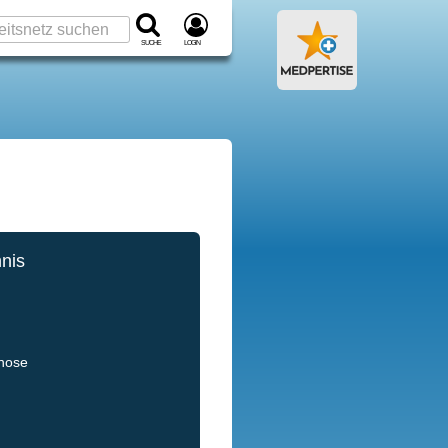
Suche
Login
hnis
gnose