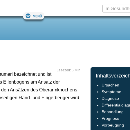
Menü
Lesezeit: 6 Min.
humeri bezeichnet und ist
Inhaltsverzeic
es Ellenbogens am Ansatz der
Ursachen
n den Ansätzen des Oberarmknochens
Symptome
rseitigen Hand- und Fingerbeuger wird
Diagnose
Differentialdia
Behandlung
Prognose
Vorbeugung