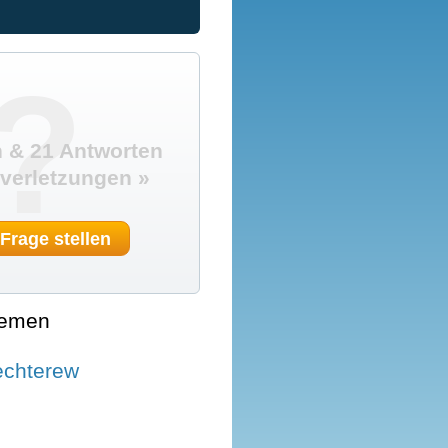
?
 & 21 Antworten
verletzungen »
 Frage stellen
hemen
echterew