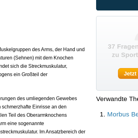
37 Fragen
Muskelgruppen des Arms, der Hand und
zu Sport
ukturen (Sehnen) mit dem Knochen
ndet sich die Streckmuskulatur,
Jetzt
ogens ein Großteil der
Verwandte T
nderungen des umliegenden Gewebes
m schmerzhafte Einrisse an den
Morbus B
alen Teil des Oberarmknochens
arm eine sogenannte
treckmuskulatur. Im Ansatzbereich der