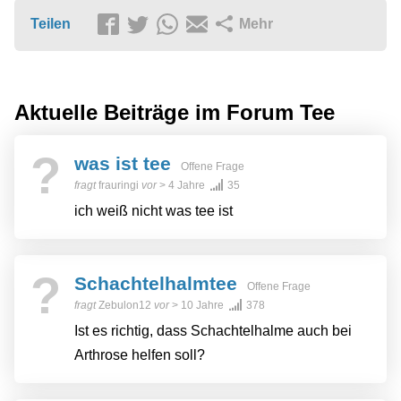
Teilen
Mehr
Aktuelle Beiträge im Forum
Tee
?
was ist tee
Offene Frage
fragt
frauringi
vor
> 4 Jahre
35
ich weiß nicht was tee ist
?
Schachtelhalmtee
Offene Frage
fragt
Zebulon12
vor
> 10 Jahre
378
Ist es richtig, dass Schachtelhalme auch bei
Arthrose helfen soll?