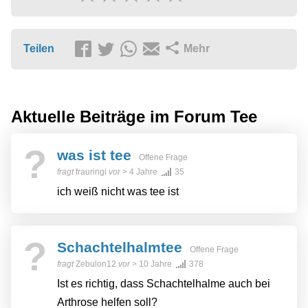
Teilen
Mehr
Aktuelle Beiträge im Forum
Tee
?
was ist tee
Offene Frage
fragt
frauringi
vor
> 4 Jahre
35
ich weiß nicht was tee ist
?
Schachtelhalmtee
Offene Frage
fragt
Zebulon12
vor
> 10 Jahre
378
Ist es richtig, dass Schachtelhalme auch bei
Arthrose helfen soll?