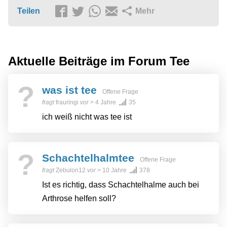
Teilen
Mehr
Aktuelle Beiträge im Forum
Tee
?
was ist tee
Offene Frage
fragt
frauringi
vor
> 4 Jahre
35
ich weiß nicht was tee ist
?
Schachtelhalmtee
Offene Frage
fragt
Zebulon12
vor
> 10 Jahre
378
Ist es richtig, dass Schachtelhalme auch bei
Arthrose helfen soll?