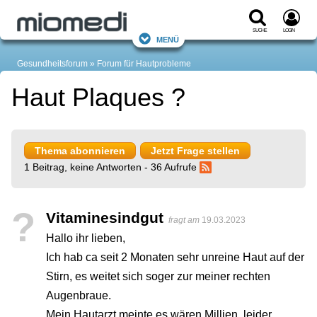
Suche
Login
Menü
Gesundheitsforum
Forum für Hautprobleme
Haut Plaques ?
Thema abonnieren
Jetzt Frage stellen
1 Beitrag, keine Antworten - 36 Aufrufe
?
Vitaminesindgut
fragt am
19.03.2023
Hallo ihr lieben,
Ich hab ca seit 2 Monaten sehr unreine Haut auf der
Stirn, es weitet sich soger zur meiner rechten
Augenbraue.
Mein Hautarzt meinte es wären Millien, leider