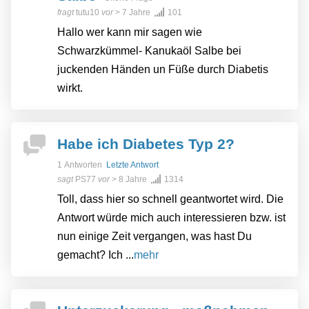
fragt
tutu10
vor
> 7 Jahre
101
Hallo wer kann mir sagen wie
Schwarzkümmel- Kanukaöl Salbe bei
juckenden Händen un Füße durch Diabetis
wirkt.
Habe ich Diabetes Typ 2?
1 Antworten
Letzte Antwort
sagt
PS77
vor
> 8 Jahre
1314
Toll, dass hier so schnell geantwortet wird. Die
Antwort würde mich auch interessieren bzw. ist
nun einige Zeit vergangen, was hast Du
gemacht? Ich ...
mehr