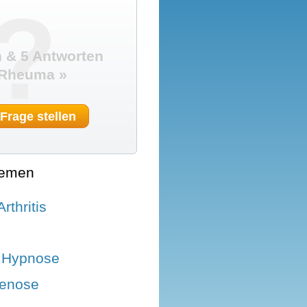
?
 & 5 Antworten
 Rheuma »
 Frage stellen
hemen
rthritis
t Hypnose
tenose