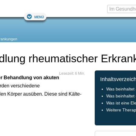
Menü
rankungen
ndlung rheumatischer Erkra
Lesezeit: 6 Min.
er Behandlung von akuten
Inhaltsverzeic
erden verschiedene
Was beinhaltet
den Körper ausüben. Diese sind Kälte-
Was beinhaltet
Was ist eine El
Weitere Thera