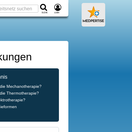
Suche
Login
nkungen
hnis
 die Mechanotherapie?
 die Thermotherapie?
ektrotherapie?
pieformen