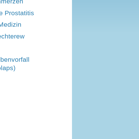
hmerzen
 Prostatitis
Medizin
echterew
benvorfall
laps)