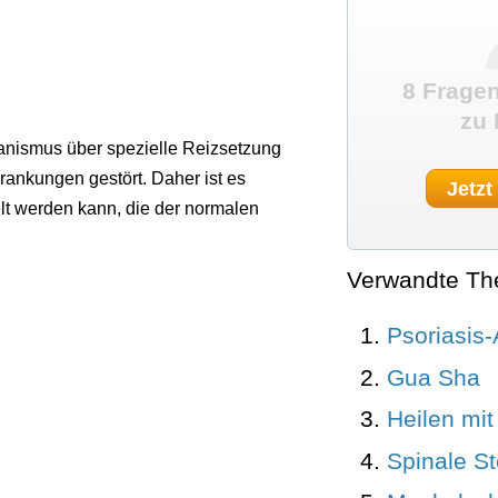
8 Fragen
zu
anismus über spezielle Reizsetzung
rankungen gestört. Daher ist es
Jetzt
lt werden kann, die der normalen
Verwandte T
Psoriasis-A
Gua Sha
Heilen mi
Spinale S