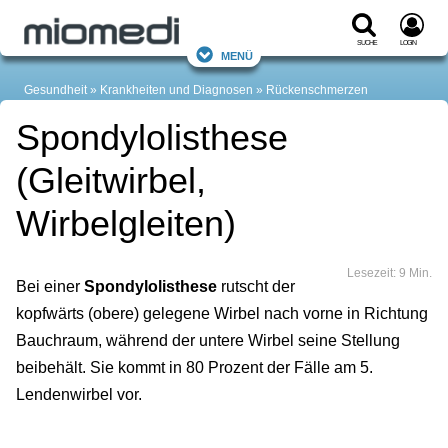
Suche
Login
Menü
Gesundheit
Krankheiten und Diagnosen
Rückenschmerzen
Spondylolisthese
(Gleitwirbel,
Wirbelgleiten)
Lesezeit: 9 Min.
Bei einer
Spondylolisthese
rutscht der
kopfwärts (obere) gelegene Wirbel nach vorne in Richtung
Bauchraum, während der untere Wirbel seine Stellung
beibehält. Sie kommt in 80 Prozent der Fälle am 5.
Lendenwirbel vor.