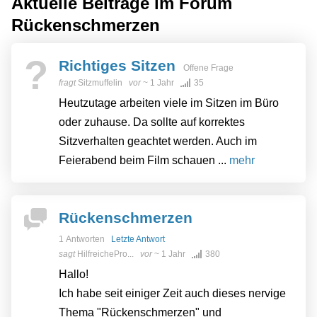
Aktuelle Beiträge im Forum
Rückenschmerzen
?
Richtiges Sitzen
Offene Frage
fragt
Sitzmuffelin
vor
~ 1 Jahr
35
Heutzutage arbeiten viele im Sitzen im Büro
oder zuhause. Da sollte auf korrektes
Sitzverhalten geachtet werden. Auch im
Feierabend beim Film schauen ...
mehr
Rückenschmerzen
1 Antworten
Letzte Antwort
sagt
HilfreichePro...
vor
~ 1 Jahr
380
Hallo!
Ich habe seit einiger Zeit auch dieses nervige
Thema "Rückenschmerzen" und