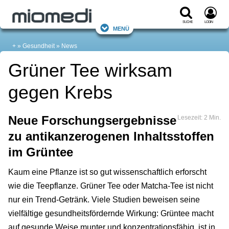
Suche
Login
Menü
+
Gesundheit
News
Grüner Tee wirksam
gegen Krebs
Neue Forschungsergebnisse
Lesezeit: 2 Min.
zu antikanzerogenen Inhaltsstoffen
im Grüntee
Kaum eine Pflanze ist so gut wissenschaftlich erforscht
wie die Teepflanze. Grüner Tee oder Matcha-Tee ist nicht
nur ein Trend-Getränk. Viele Studien beweisen seine
vielfältige gesundheitsfördernde Wirkung: Grüntee macht
auf gesunde Weise munter und konzentrationsfähig, ist in