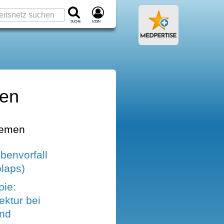
Suche
Login
den
hemen
benvorfall
laps)
pie:
ektur bei
nd