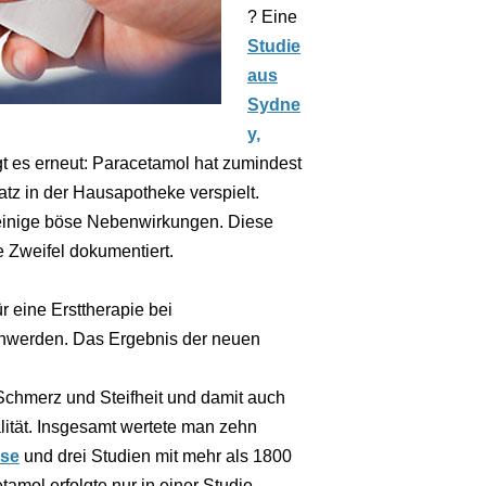
? Eine
Studie
aus
Sydne
y,
t es erneut: Paracetamol hat zumindest
tz in der Hausapotheke verspielt.
 einige böse Nebenwirkungen. Diese
te Zweifel dokumentiert.
r eine Ersttherapie bei
hwerden. Das Ergebnis der neuen
Schmerz und Steifheit und damit auch
lität. Insgesamt wertete man zehn
ose
und drei Studien mit mehr als 1800
mol erfolgte nur in einer Studie