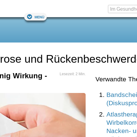
Menü
throse und Rückenbeschwer
nig Wirkung -
Lesezeit: 2 Min.
Verwandte T
Bandschei
(Diskuspro
Atlasthera
Wirbelkorr
Nacken- u