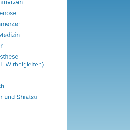
hmerzen
tenose
hmerzen
Medizin
r
isthese
l, Wirbelgleiten)
ch
r und Shiatsu