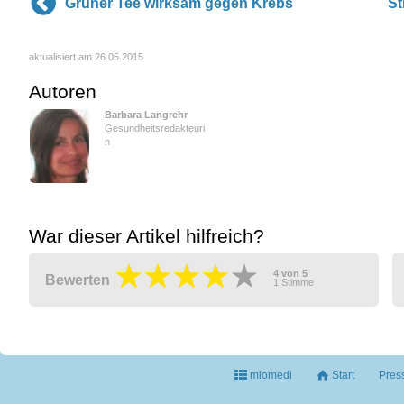
Grüner Tee wirksam gegen Krebs
St
aktualisiert am 26.05.2015
Autoren
Barbara Langrehr
Gesundheitsredakteuri
n
War dieser Artikel hilfreich?
4
von
5
Bewerten
1
Stimme
miomedi
Start
Pres