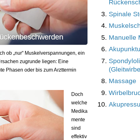
Rückensc
Spinale S
Muskelsc
 Rückenbeschwerden
Manuelle 
Akupunktu
ich ob „nur“ Muskelverspannungen, ein
Spondylol
Ursachen zugrunde liegen: Eine
(Gleitwirbe
te Phasen oder bis zum Arzttermin
Massage
Wirbelbru
Doch
welche
Akupressu
Medika
mente
sind
effektiv