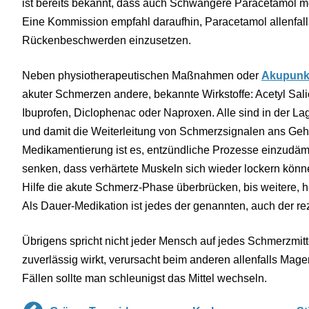
ist bereits bekannt, dass auch Schwangere Paracetamol me
Eine Kommission empfahl daraufhin, Paracetamol allenfalls 
Rückenbeschwerden einzusetzen.
Neben physiotherapeutischen Maßnahmen oder
Akupunk
akuter Schmerzen andere, bekannte Wirkstoffe: Acetyl Salicy
Ibuprofen, Diclophenac oder Naproxen. Alle sind in der 
und damit die Weiterleitung von Schmerzsignalen ans Geh
Medikamentierung ist es, entzündliche Prozesse einzudä
senken, dass verhärtete Muskeln sich wieder lockern können
Hilfe die akute Schmerz-Phase überbrücken, bis weitere,
Als Dauer-Medikation ist jedes der genannten, auch der re
Übrigens spricht nicht jeder Mensch auf jedes Schmerzmitt
zuverlässig wirkt, verursacht beim anderen allenfalls Ma
Fällen sollte man schleunigst das Mittel wechseln.