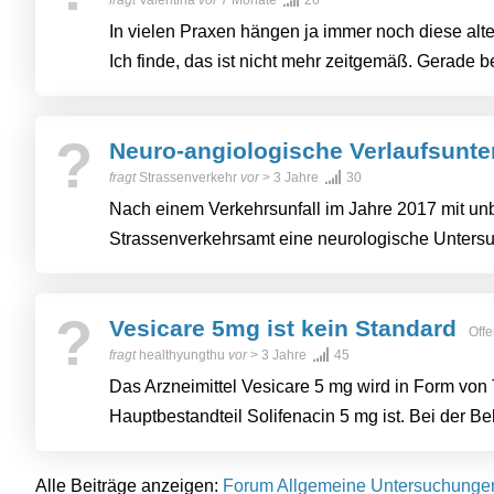
In vielen Praxen hängen ja immer noch diese al
Ich finde, das ist nicht mehr zeitgemäß. Gerade b
?
Neuro-angiologische Verlaufsunt
fragt
Strassenverkehr
vor
> 3 Jahre
30
Nach einem Verkehrsunfall im Jahre 2017 mit un
Strassenverkehrsamt eine neurologische Untersuc
?
Vesicare 5mg ist kein Standard
Offe
fragt
healthyungthu
vor
> 3 Jahre
45
Das Arzneimittel Vesicare 5 mg wird in Form von T
Hauptbestandteil Solifenacin 5 mg ist. Bei der Be
Alle Beiträge anzeigen:
Forum Allgemeine Untersuchunge