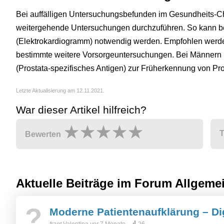
Bei auffälligen Untersuchungsbefunden im Gesundheits-Che
weitergehende Untersuchungen durchzuführen. So kann b
(Elektrokardiogramm) notwendig werden. Empfohlen werde
bestimmte weitere Vorsorgeuntersuchungen. Bei Männern k
(Prostata-spezifisches Antigen) zur Früherkennung von Pr
Letzte Aktualisierung am 12.11.2021.
War dieser Artikel hilfreich?
T
Bewerten
Aktuelle Beiträge im Forum
Allgeme
?
Moderne Patientenaufklärung – Dig
fragt
Valentina
vor
7 Monate
26