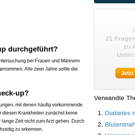
21 Fragen
zu 
up durchgeführt?
Unter
ntersuchung bei Frauen und Männern
genommen. Alle zwei Jahre sollte die
Jetzt
heck-up?
Verwandte T
hungen, mit denen häufig vorkommende
Diabetes m
 diesen Krankheiten zunächst keine
 lange Zeit nicht zum Arzt gehen. Durch
Blutentna
hzeitig zu erkennen.