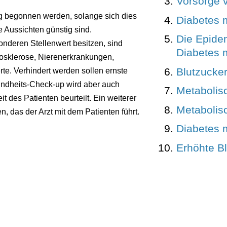
Vorsorge 
g begonnen werden, solange sich dies
Diabetes m
 Aussichten günstig sind.
Die Epide
nderen Stellenwert besitzen, sind
Diabetes m
iosklerose, Nierenerkrankungen,
Blutzuck
rte. Verhindert werden sollen ernste
undheits-Check-up wird aber auch
Metabolis
t des Patienten beurteilt. Ein weiterer
Metabolis
, das der Arzt mit dem Patienten führt.
Diabetes m
Erhöhte Bl