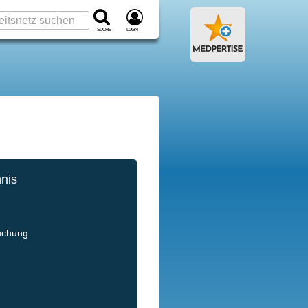
Suche
Login
hnis
e
uchung