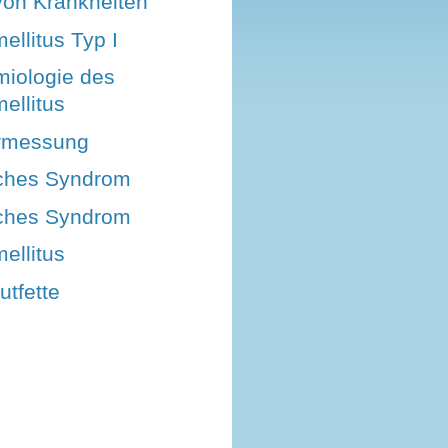
von Krankheiten
ellitus Typ I
miologie des
ellitus
ermessung
ches Syndrom
ches Syndrom
ellitus
utfette