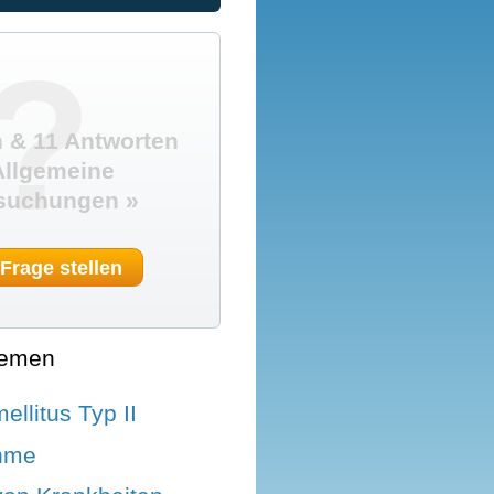
?
 & 11 Antworten
Allgemeine
suchungen »
 Frage stellen
hemen
ellitus Typ II
hme