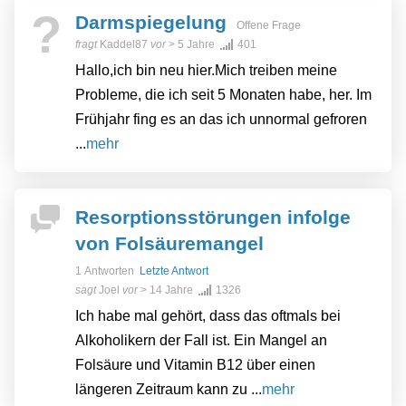
?
Darmspiegelung
Offene Frage
fragt
Kaddel87
vor
> 5 Jahre
401
Hallo,ich bin neu hier.Mich treiben meine
Probleme, die ich seit 5 Monaten habe, her. Im
Frühjahr fing es an das ich unnormal gefroren
...
mehr
Resorptionsstörungen infolge
von Folsäuremangel
1 Antworten
Letzte Antwort
sagt
Joel
vor
> 14 Jahre
1326
Ich habe mal gehört, dass das oftmals bei
Alkoholikern der Fall ist. Ein Mangel an
Folsäure und Vitamin B12 über einen
längeren Zeitraum kann zu ...
mehr