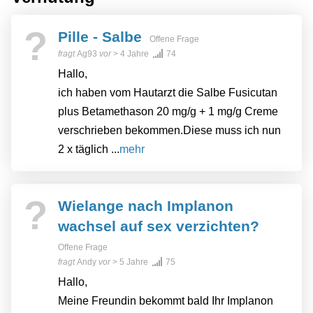
?
Pille - Salbe
Offene Frage
fragt
Ag93
vor
> 4 Jahre
74
Hallo,
ich haben vom Hautarzt die Salbe Fusicutan
plus Betamethason 20 mg/g + 1 mg/g Creme
verschrieben bekommen.Diese muss ich nun
2 x täglich ...
mehr
?
Wielange nach Implanon
wachsel auf sex verzichten?
Offene Frage
fragt
Andy
vor
> 5 Jahre
75
Hallo,
Meine Freundin bekommt bald Ihr Implanon