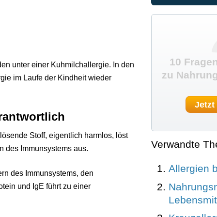
10 Fragen
den unter einer Kuhmilchallergie. In den
zu Nahrung
rgie im Laufe der Kindheit wieder
Jetzt
rantwortlich
slösende Stoff, eigentlich harmlos, löst
Verwandte T
ion des Immunsystems aus.
Allergien 
pern des Immunsystems, den
Nahrungsmi
ein und IgE führt zu einer
Lebensmitt