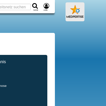
Suche
Login
hnis
gnose