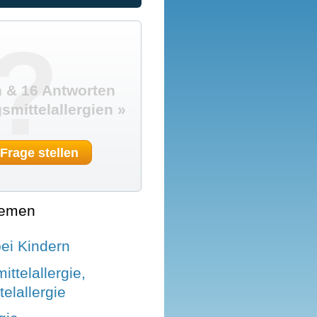
?
 & 16 Antworten
smittelallergien »
 Frage stellen
hemen
bei Kindern
ttelallergie,
elallergie