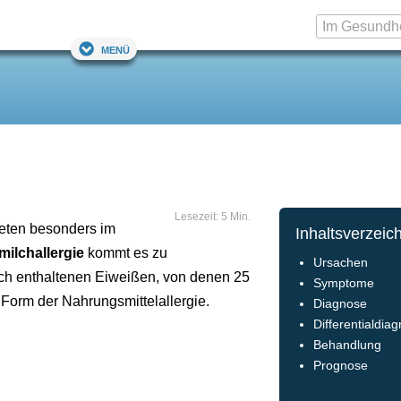
Menü
Lesezeit: 5 Min.
reten besonders im
Inhaltsverzeic
ilchallergie
kommt es zu
Ursachen
lch enthaltenen Eiweißen, von denen 25
Symptome
e Form der Nahrungsmittelallergie.
Diagnose
Differentialdia
Behandlung
Prognose