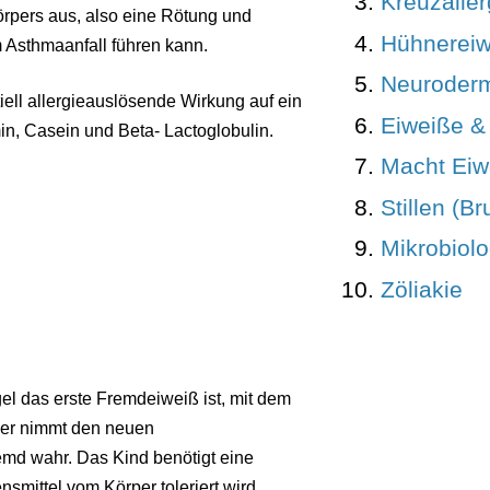
Kreuzaller
örpers aus, also eine Rötung und
Hühnereiw
m Asthmaanfall führen kann.
Neuroderm
iell allergieauslösende Wirkung auf ein
Eiweiße &
in, Casein und Beta- Lactoglobulin.
Macht Eiw
Stillen (B
Mikrobiol
Zöliakie
el das erste Fremdeiweiß ist, mit dem
per nimmt den neuen
emd wahr. Das Kind benötigt eine
mittel vom Körper toleriert wird.