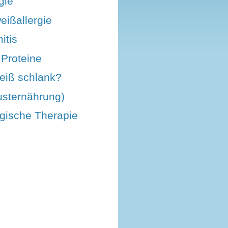
gie
eißallergie
itis
 Proteine
eiß schlank?
rusternährung)
ogische Therapie