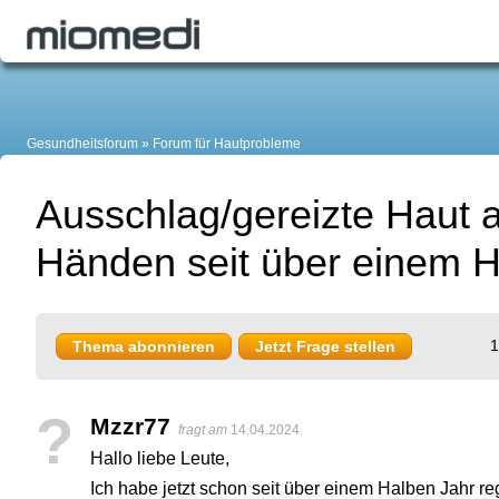
Gesundheitsforum
Forum für Hautprobleme
Ausschlag/gereizte Haut 
Händen seit über einem H
1
Thema abonnieren
Jetzt Frage stellen
?
Mzzr77
fragt am
14.04.2024
Hallo liebe Leute,
Ich habe jetzt schon seit über einem Halben Jahr 