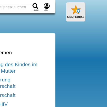
Suche
Login
hemen
ng des Kindes im
 Mutter
rung
schaft
schaft
HIV