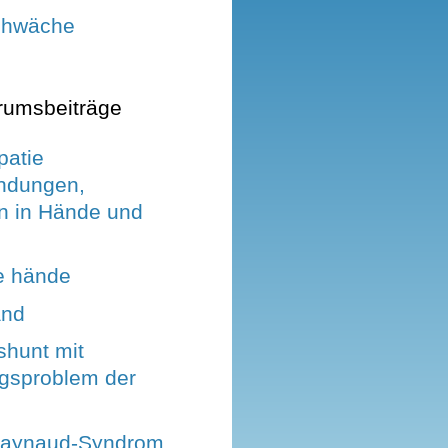
chwäche
rumsbeiträge
patie
ndungen,
 in Hände und
ie hände
and
shunt mit
gsproblem der
Raynaud-Syndrom