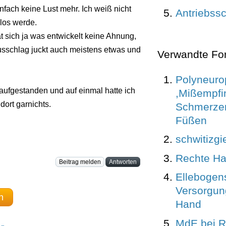
fach keine Lust mehr. Ich weiß nicht
Antriebss
los werde.
at sich ja was entwickelt keine Ahnung,
Ausschlag juckt auch meistens etwas und
Verwandte Fo
Polyneuro
aufgestanden und auf einmal hatte ich
,Mißempfi
dort garnichts.
Schmerzen
Füßen
schwitizg
Rechte H
Beitrag melden
Antworten
Ellebogen
Versorgun
n
Hand
MdE bei 