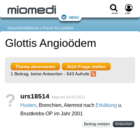
Suche
Login
Menü
Gesundheitsforum
Forum für Lymphe
Glottis Angioödem
Thema abonnieren
Jetzt Frage stellen
1 Beitrag, keine Antworten - 643 Aufrufe
?
urs18514
fragt am
10.03.2011
Husten
, Bronchien, Atemnot nach
Erkältung
u.
Brustkrebs-OP im Jahr 2001
Beitrag melden
Antworten