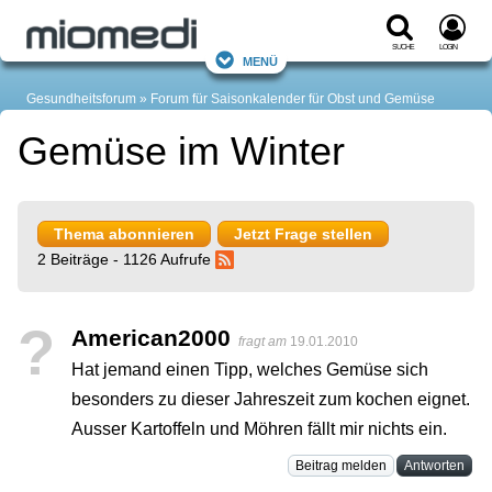
Suche
Login
Menü
Gesundheitsforum
Forum für Saisonkalender für Obst und Gemüse
Gemüse im Winter
Thema abonnieren
Jetzt Frage stellen
2 Beiträge - 1126 Aufrufe
?
American2000
fragt am
19.01.2010
Hat jemand einen Tipp, welches Gemüse sich
besonders zu dieser Jahreszeit zum kochen eignet.
Ausser Kartoffeln und Möhren fällt mir nichts ein.
Beitrag melden
Antworten