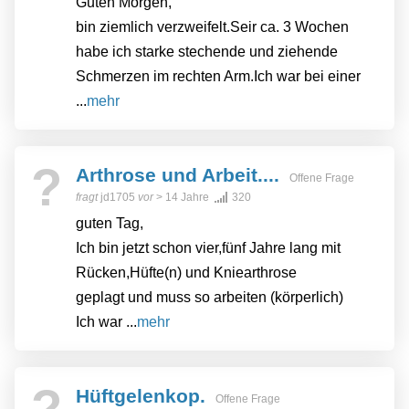
Guten Morgen,
bin ziemlich verzweifelt.Seir ca. 3 Wochen
habe ich starke stechende und ziehende
Schmerzen im rechten Arm.Ich war bei einer
...
mehr
?
Arthrose und Arbeit....
Offene Frage
fragt
jd1705
vor
> 14 Jahre
320
guten Tag,
Ich bin jetzt schon vier,fünf Jahre lang mit
Rücken,Hüfte(n) und Kniearthrose
geplagt und muss so arbeiten (körperlich)
Ich war ...
mehr
?
Hüftgelenkop.
Offene Frage