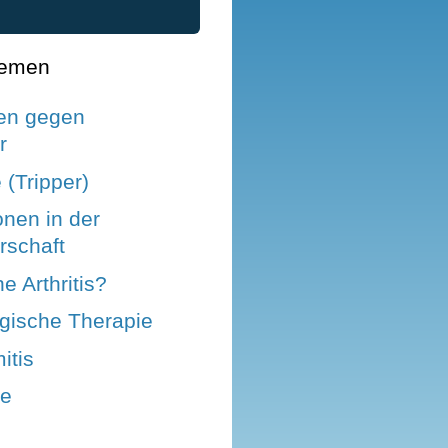
hemen
en gegen
r
(Tripper)
onen in der
schaft
e Arthritis?
ogische Therapie
itis
le