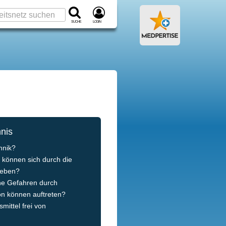
Suche
Login
hnis
hnik?
e können sich durch die
geben?
he Gefahren durch
n können auftreten?
mittel frei von