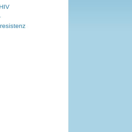
HIV
r
aresistenz