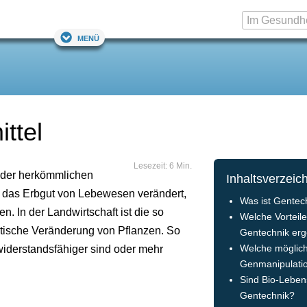
Menü
ttel
Lesezeit: 6 Min.
 der herkömmlichen
Inhaltsverzeic
d das Erbgut von Lebewesen verändert,
Was ist Gentec
n. In der Landwirtschaft ist die so
Welche Vorteil
tische Veränderung von Pflanzen. So
Gentechnik er
widerstandsfähiger sind oder mehr
Welche möglic
Genmanipulatio
Sind Bio-Lebens
Gentechnik?