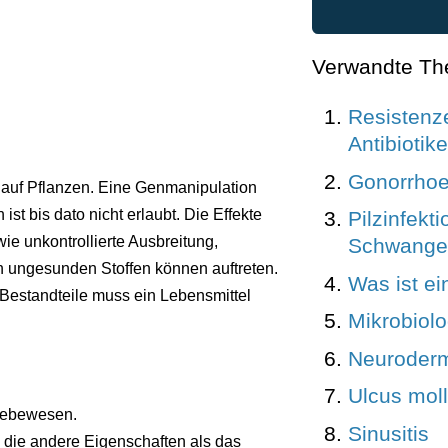
Verwandte T
Resistenz
Antibiotike
Gonorrhoe 
k auf Pflanzen. Eine Genmanipulation
st bis dato nicht erlaubt. Die Effekte
Pilzinfekti
e unkontrollierte Ausbreitung,
Schwanger
 ungesunden Stoffen können auftreten.
Was ist ein
 Bestandteile muss ein Lebensmittel
Mikrobiol
Neuroderm
Ulcus mol
 Lebewesen.
Sinusitis
die andere Eigenschaften als das