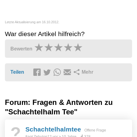
Letzte Aktualisierung am 16.10.2012.
War dieser Artikel hilfreich?
Bewerten
Teilen
Mehr
Forum: Fragen & Antworten zu
"Schachtelhalm Tee"
?
Schachtelhalmtee
Offene Frage
fragt
Zebulon12
vor
> 10 Jahre
378