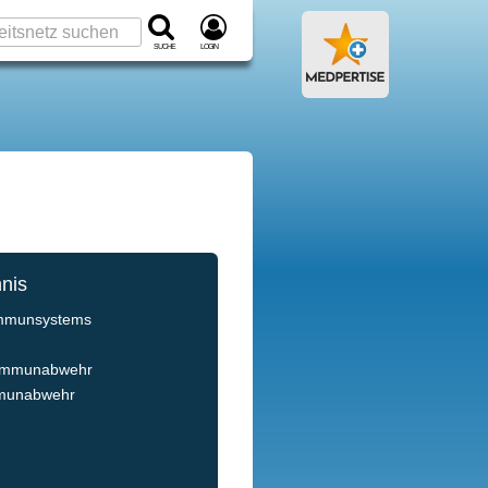
Suche
Login
hnis
Immunsystems
 Immunabwehr
mmunabwehr