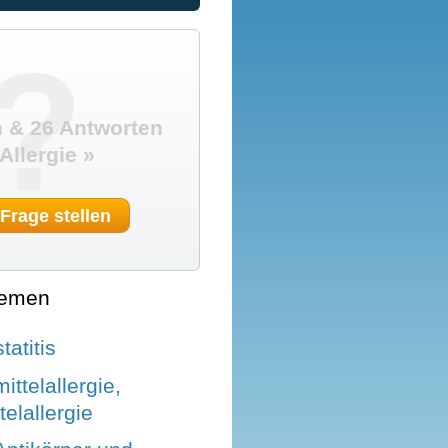
?
 & 26 Antworten
Allergie »
 Frage stellen
hemen
tatitis
ttelallergie,
elallergie