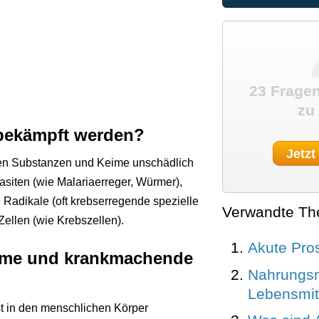
23 Fragen
zu 
bekämpft werden?
Jetzt
den Substanzen und Keime unschädlich
rasiten (wie Malariaerreger, Würmer),
e Radikale (oft krebserregende spezielle
Verwandte T
ellen (wie Krebszellen).
Akute Pros
keime und krankmachende
Nahrungsmi
Lebensmitt
st in den menschlichen Körper