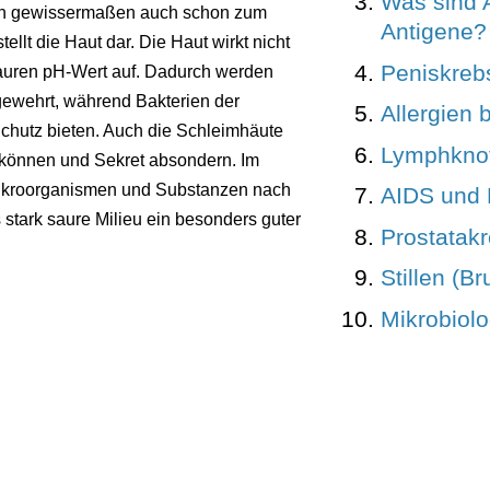
Was sind 
nen gewissermaßen auch schon zum
Antigene?
lt die Haut dar. Die Haut wirkt nicht
Peniskreb
sauren pH-Wert auf. Dadurch werden
gewehrt, während Bakterien der
Allergien 
Schutz bieten. Auch die Schleimhäute
Lymphkno
 können und Sekret absondern. Im
 Mikroorganismen und Substanzen nach
AIDS und 
stark saure Milieu ein besonders guter
Prostatak
Stillen (B
Mikrobiol