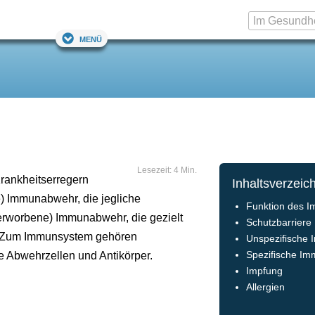
Menü
Lesezeit: 4 Min.
rankheitserregern
Inhaltsverzeic
e) Immunabwehr, die jegliche
Funktion des 
(erworbene) Immunabwehr, die gezielt
Schutzbarriere
n. Zum Immunsystem gehören
Unspezifische
 Abwehrzellen und Antikörper.
Spezifische I
Impfung
Allergien