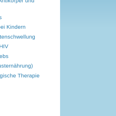
Antikörper und
s
bei Kindern
tenschwellung
HIV
rebs
rusternährung)
ogische Therapie