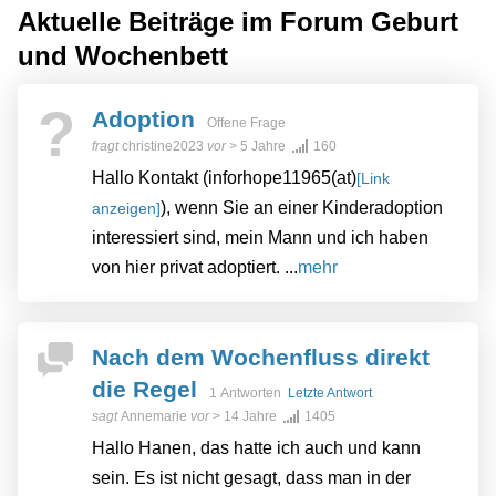
Aktuelle Beiträge im Forum
Geburt
und Wochenbett
?
Adoption
Offene Frage
fragt
christine2023
vor
> 5 Jahre
160
Hallo Kontakt (inforhope11965(at)
[Link
), wenn Sie an einer Kinderadoption
anzeigen]
interessiert sind, mein Mann und ich haben
von hier privat adoptiert. ...
mehr
Nach dem Wochenfluss direkt
die Regel
1 Antworten
Letzte Antwort
sagt
Annemarie
vor
> 14 Jahre
1405
Hallo Hanen, das hatte ich auch und kann
sein. Es ist nicht gesagt, dass man in der