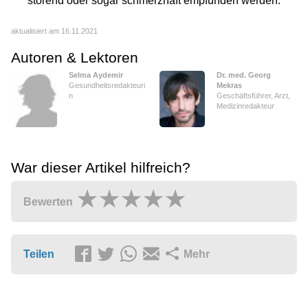
störend oder sogar schmerzhaft empfunden werden.
aktualisiert am 16.11.2021
Autoren & Lektoren
Selma Aydemir
Dr. med. Georg
Gesundheitsredakteuri
Mekras
n
Geschäftsführer, Arzt,
Medizinredakteur
War dieser Artikel hilfreich?
Bewerten
Teilen
Mehr