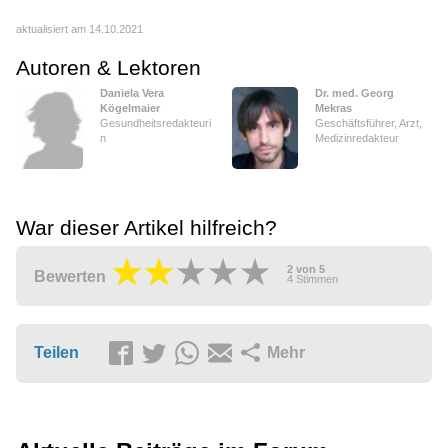
aktualisiert am 14.10.2021
Autoren & Lektoren
Daniela Vera
Dr. med. Georg
Kögelmaier
Mekras
Gesundheitsredakteuri
Geschäftsführer, Arzt,
n
Medizinredakteur
War dieser Artikel hilfreich?
2
von
5
Bewerten
4
Stimmen
Teilen
Mehr