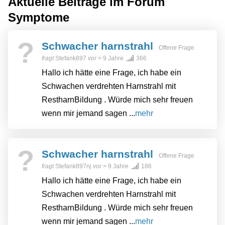
Aktuelle Beiträge im Forum
Symptome
?
Schwacher harnstrahl
Offene Frage
fragt
Stefank897
vor
> 9 Jahre
366
Hallo ich hätte eine Frage, ich habe ein
Schwachen verdrehten Harnstrahl mit
RestharnBildung . Würde mich sehr freuen
wenn mir jemand sagen ...
mehr
?
Schwacher harnstrahl
Offene Frage
fragt
Stefank897nj
vor
> 9 Jahre
186
Hallo ich hätte eine Frage, ich habe ein
Schwachen verdrehten Harnstrahl mit
RestharnBildung . Würde mich sehr freuen
wenn mir jemand sagen ...
mehr