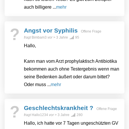
auch billigere ...
mehr
?
Angst vor Syphilis
Offene Frage
fragt
Bimbam3
vor
> 3 Jahre
95
Hallo,
Kann man vom Arzt prophylaktisch Antibiotika
bekommen auch ohne Testergebnis wenn man
seine Bedenken äußert oder darum bittet?
Oder muss ...
mehr
?
Geschlechtskrankheit ?
Offene Frage
fragt
Hallo1234
vor
> 3 Jahre
280
Hallo, ich hatte vor 7 Tagen ungeschützten GV