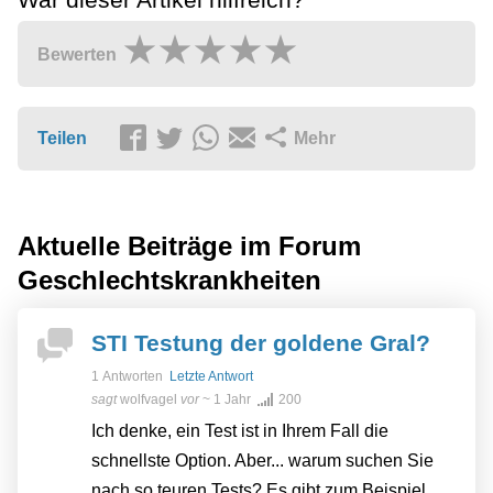
Bewerten
Teilen
Mehr
Aktuelle Beiträge im Forum
Geschlechtskrankheiten
STI Testung der goldene Gral?
1 Antworten
Letzte Antwort
sagt
wolfvagel
vor
~ 1 Jahr
200
Ich denke, ein Test ist in Ihrem Fall die
schnellste Option. Aber... warum suchen Sie
nach so teuren Tests? Es gibt zum Beispiel