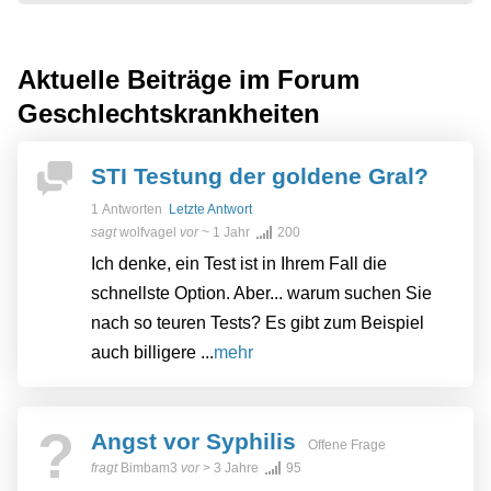
Aktuelle Beiträge im Forum
Geschlechtskrankheiten
STI Testung der goldene Gral?
1 Antworten
Letzte Antwort
sagt
wolfvagel
vor
~ 1 Jahr
200
Ich denke, ein Test ist in Ihrem Fall die
schnellste Option. Aber... warum suchen Sie
nach so teuren Tests? Es gibt zum Beispiel
auch billigere ...
mehr
?
Angst vor Syphilis
Offene Frage
fragt
Bimbam3
vor
> 3 Jahre
95