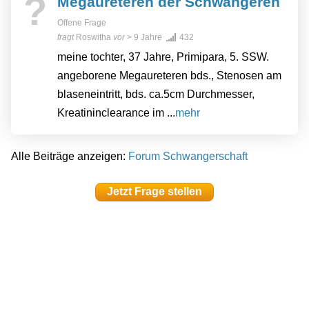
?
Megaureteren der Schwangeren
Offene Frage
fragt
Roswitha
vor
> 9 Jahre
432
meine tochter, 37 Jahre, Primipara, 5. SSW.
angeborene Megaureteren bds., Stenosen am
blaseneintritt, bds. ca.5cm Durchmesser,
Kreatininclearance im ...
mehr
Alle Beiträge anzeigen:
Forum Schwangerschaft
Jetzt Frage stellen