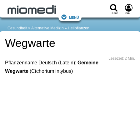
Suche
Login
Menü
Gesundheit
Alternative Medizin
Heilpflanzen
Wegwarte
Lesezeit: 2 Min.
Pflanzenname Deutsch (Latein):
Gemeine
Wegwarte
(Cichorium intybus)