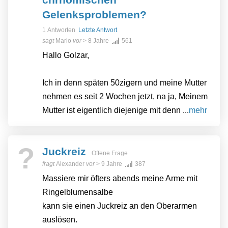
Gelenksproblemen?
1 Antworten
Letzte Antwort
sagt
Mario
vor
> 8 Jahre
561
Hallo Golzar,
Ich in denn späten 50zigern und meine Mutter
nehmen es seit 2 Wochen jetzt, na ja, Meinem
Mutter ist eigentlich diejenige mit denn ...
mehr
?
Juckreiz
Offene Frage
fragt
Alexander
vor
> 9 Jahre
387
Massiere mir öfters abends meine Arme mit
Ringelblumensalbe
kann sie einen Juckreiz an den Oberarmen
auslösen.