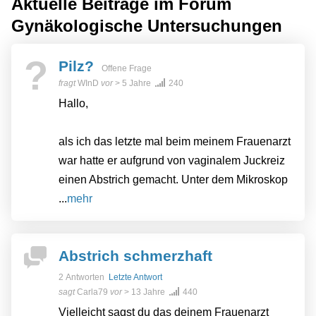
Aktuelle Beiträge im Forum
Gynäkologische Untersuchungen
?
Pilz?
Offene Frage
fragt
WInD
vor
> 5 Jahre
240
Hallo,
als ich das letzte mal beim meinem Frauenarzt
war hatte er aufgrund von vaginalem Juckreiz
einen Abstrich gemacht. Unter dem Mikroskop
...
mehr
Abstrich schmerzhaft
2 Antworten
Letzte Antwort
sagt
Carla79
vor
> 13 Jahre
440
Vielleicht sagst du das deinem Frauenarzt