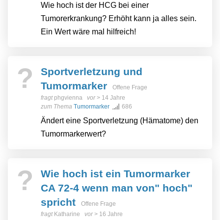
Wie hoch ist der HCG bei einer
Tumorerkrankung? Erhöht kann ja alles sein.
Ein Wert wäre mal hilfreich!
?
Sportverletzung und
Tumormarker
Offene Frage
fragt
phgvienna
vor
> 14 Jahre
zum Thema
Tumormarker
686
Ändert eine Sportverletzung (Hämatome) den
Tumormarkerwert?
?
Wie hoch ist ein Tumormarker
CA 72-4 wenn man von" hoch"
spricht
Offene Frage
fragt
Katharine
vor
> 16 Jahre