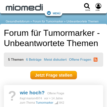
Suche
Login
Menü
Gesundheitsforum
Forum für Tumormarker
Unbeantwortete Themen
Forum für Tumormarker -
Unbeantwortete Themen
5 Themen
6 Beiträge
Meist diskutiert
Offene Fragen
Jetzt Frage stellen
?
wie hoch?
Offene Frage
fragt
marion4974
vor
> 14 Jahre
zum Thema
Tumormarker
842