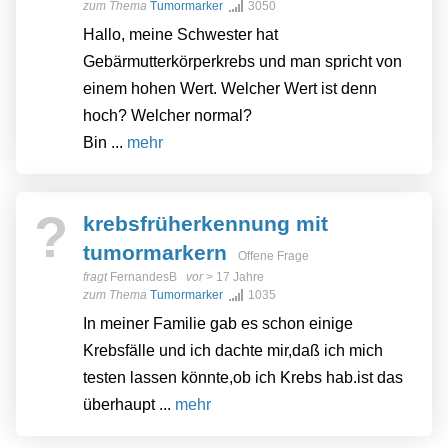
zum Thema
Tumormarker
3050
Hallo, meine Schwester hat
Gebärmutterkörperkrebs und man spricht von
einem hohen Wert. Welcher Wert ist denn
hoch? Welcher normal?
Bin ...
mehr
?
krebsfrüherkennung mit
tumormarkern
Offene Frage
fragt
FernandesB
vor
> 17 Jahre
zum Thema
Tumormarker
1035
In meiner Familie gab es schon einige
Krebsfälle und ich dachte mir,daß ich mich
testen lassen könnte,ob ich Krebs hab.ist das
überhaupt ...
mehr