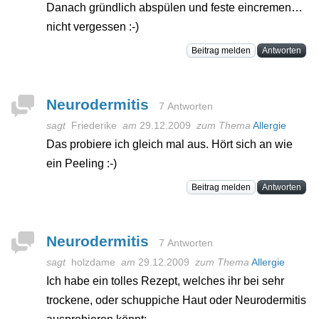
Danach gründlich abspülen und feste eincremen…
nicht vergessen :-)
Beitrag melden
Antworten
Neurodermitis
7 Antworten
sagt
Friederike
am
29.12.2009
zum Thema
Allergie
Das probiere ich gleich mal aus. Hört sich an wie
ein Peeling :-)
Beitrag melden
Antworten
Neurodermitis
7 Antworten
sagt
holzdame
am
29.12.2009
zum Thema
Allergie
Ich habe ein tolles Rezept, welches ihr bei sehr
trockene, oder schuppiche Haut oder Neurodermitis