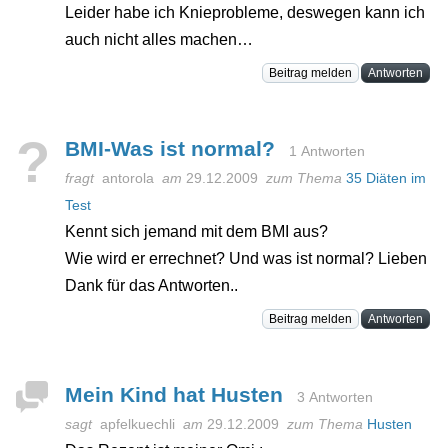
Leider habe ich Knieprobleme, deswegen kann ich
auch nicht alles machen…
Beitrag melden
Antworten
?
BMI-Was ist normal?
1 Antworten
fragt
antorola
am
29.12.2009
zum Thema
35 Diäten im
Test
Kennt sich jemand mit dem BMI aus?
Wie wird er errechnet? Und was ist normal? Lieben
Dank für das Antworten..
Beitrag melden
Antworten
Mein Kind hat Husten
3 Antworten
sagt
apfelkuechli
am
29.12.2009
zum Thema
Husten