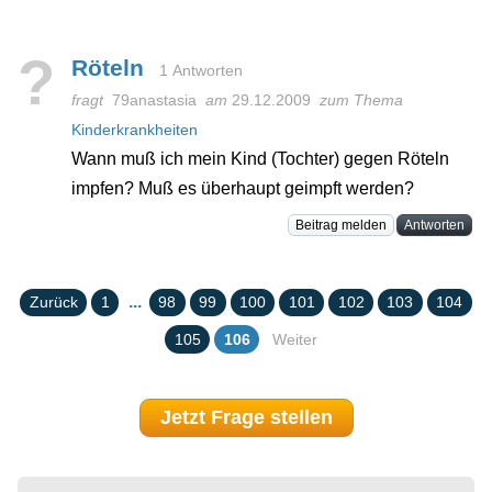
?
Röteln
1 Antworten
fragt
79anastasia
am
29.12.2009
zum Thema
Kinderkrankheiten
Wann muß ich mein Kind (Tochter) gegen Röteln
impfen? Muß es überhaupt geimpft werden?
Beitrag melden
Antworten
...
Zurück
1
98
99
100
101
102
103
104
105
106
Weiter
Jetzt Frage stellen