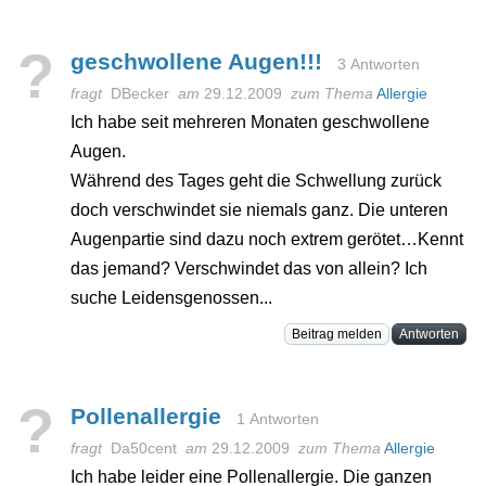
?
geschwollene Augen!!!
3 Antworten
fragt
DBecker
am
29.12.2009
zum Thema
Allergie
Ich habe seit mehreren Monaten geschwollene
Augen.
Während des Tages geht die Schwellung zurück
doch verschwindet sie niemals ganz. Die unteren
Augenpartie sind dazu noch extrem gerötet…Kennt
das jemand? Verschwindet das von allein? Ich
suche Leidensgenossen...
Beitrag melden
Antworten
?
Pollenallergie
1 Antworten
fragt
Da50cent
am
29.12.2009
zum Thema
Allergie
Ich habe leider eine Pollenallergie. Die ganzen