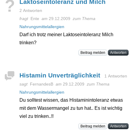
?
Laktoseintoleranz und Milch
2 Antworten
fragt
Ente
am
29.12.2009
zum Thema
Nahrungsmittelallergien
Darf ich trotz meiner Laktoseintoleranz Milch
trinken?
Beitrag melden
Antworten
Histamin Unverträglichkeit
1 Antworten
sagt
FernandesB
am
29.12.2009
zum Thema
Nahrungsmittelallergien
Du solltest wissen, das Histaminintoleranz etwas
mit dem Wassermangel zu tun hat.. Es ist wichtig
viel zu trinken..!!
Beitrag melden
Antworten