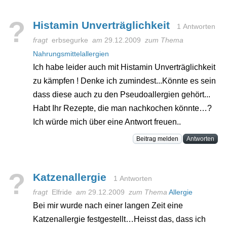
?
Histamin Unverträglichkeit
1 Antworten
fragt
erbsegurke
am
29.12.2009
zum Thema
Nahrungsmittelallergien
Ich habe leider auch mit Histamin Unverträglichkeit
zu kämpfen ! Denke ich zumindest...Könnte es sein
dass diese auch zu den Pseudoallergien gehört...
Habt Ihr Rezepte, die man nachkochen könnte…?
Ich würde mich über eine Antwort freuen..
Beitrag melden
Antworten
?
Katzenallergie
1 Antworten
fragt
Elfride
am
29.12.2009
zum Thema
Allergie
Bei mir wurde nach einer langen Zeit eine
Katzenallergie festgestellt…Heisst das, dass ich