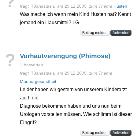
?
fragt
79anastasia
am
29.12.2009
zum Thema
Husten
Was mache ich wenn mein Kind Husten hat? Kennt
jemand ein Hausmittel? LG
Beitrag melden
Antworten
?
Vorhautverengung (Phimose)
1 Antworten
fragt
79anastasia
am
29.12.2009
zum Thema
Männergesundheit
Leider haben wir gestern von unserem Kinderarzt
auch die
Diagnose bekommen haben und uns nun beim
Urologen vorstellen müssen. Wie schlimm ist dieser
Eingrif?
Beitrag melden
Antworten