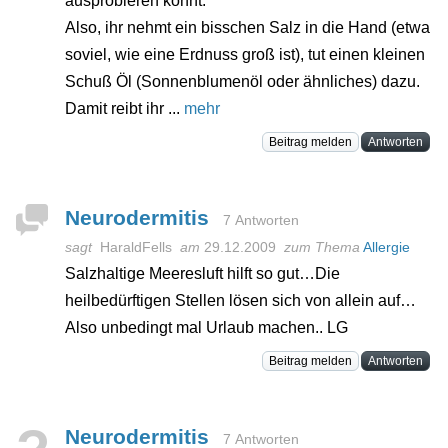
ausprobieren könnt:
Also, ihr nehmt ein bisschen Salz in die Hand (etwa
soviel, wie eine Erdnuss groß ist), tut einen kleinen
Schuß Öl (Sonnenblumenöl oder ähnliches) dazu.
Damit reibt ihr ...
mehr
Beitrag melden
Antworten
Neurodermitis
7 Antworten
sagt
HaraldFells
am
29.12.2009
zum Thema
Allergie
Salzhaltige Meeresluft hilft so gut…Die
heilbedürftigen Stellen lösen sich von allein auf…
Also unbedingt mal Urlaub machen.. LG
Beitrag melden
Antworten
Neurodermitis
7 Antworten