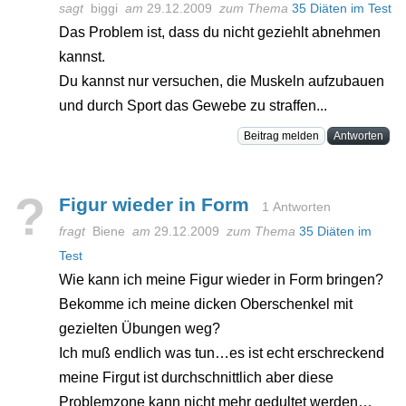
sagt
biggi
am
29.12.2009
zum Thema
35 Diäten im Test
Das Problem ist, dass du nicht geziehlt abnehmen
kannst.
Du kannst nur versuchen, die Muskeln aufzubauen
und durch Sport das Gewebe zu straffen...
Beitrag melden
Antworten
?
Figur wieder in Form
1 Antworten
fragt
Biene
am
29.12.2009
zum Thema
35 Diäten im
Test
Wie kann ich meine Figur wieder in Form bringen?
Bekomme ich meine dicken Oberschenkel mit
gezielten Übungen weg?
Ich muß endlich was tun…es ist echt erschreckend
meine Firgut ist durchschnittlich aber diese
Problemzone kann nicht mehr gedultet werden…