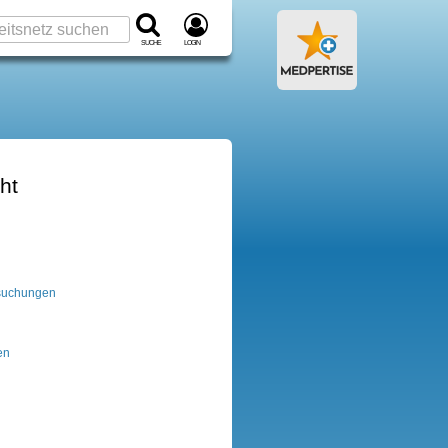
Suche
Login
ht
suchungen
en