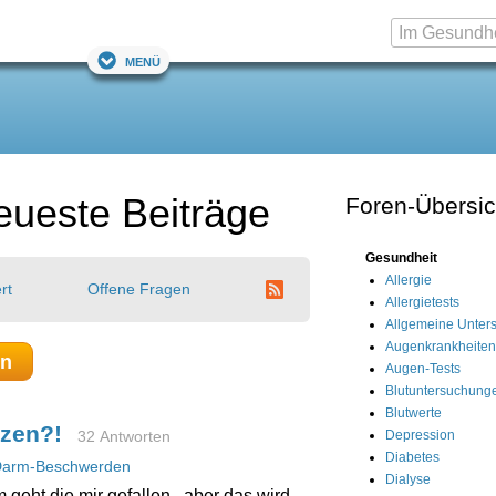
Menü
eueste Beiträge
Foren-Übersic
Gesundheit
Allergie
rt
Offene Fragen
Allergietests
Allgemeine Unter
Augenkrankheiten
en
Augen-Tests
Blutuntersuchung
Blutwerte
rzen?!
Depression
32 Antworten
Diabetes
arm-Beschwerden
Dialyse
 geht die mir gefallen...aber das wird