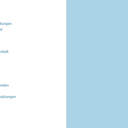
dlungen
ie
nbett
heiten
sstörungen