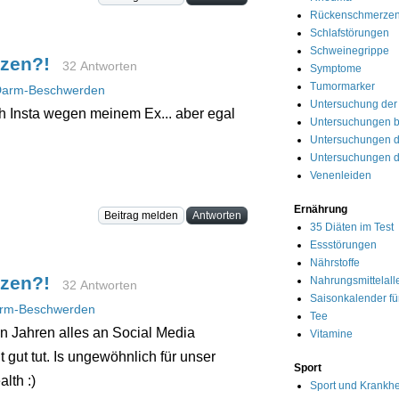
Rückenschmerze
Schlafstörungen
Schweinegrippe
rzen?!
32 Antworten
Symptome
Tumormarker
arm-Beschwerden
Untersuchung der
h Insta wegen meinem Ex... aber egal
Untersuchungen 
Untersuchungen 
Untersuchungen d
Venenleiden
Ernährung
Beitrag melden
Antworten
35 Diäten im Test
Essstörungen
Nährstoffe
rzen?!
Nahrungsmittelall
32 Antworten
Saisonkalender f
rm-Beschwerden
Tee
gen Jahren alles an Social Media
Vitamine
 gut tut. Is ungewöhnlich für unser
Sport
alth :)
Sport und Krankhe