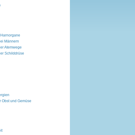
n
 Harnorgane
bei Männern
der Atemwege
er Schilddrüse
ergien
ür Obst und Gemüse
it