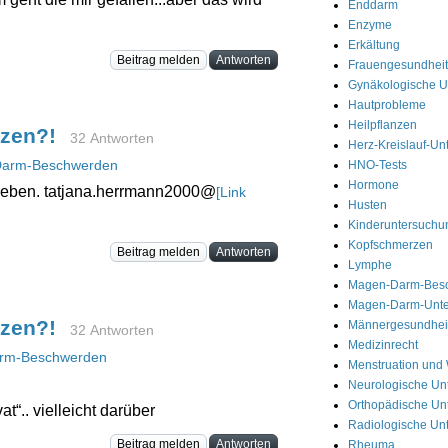
Enddarm
Enzyme
Erkältung
Beitrag melden
Antworten
Frauengesundheit
Gynäkologische 
Hautprobleme
Heilpflanzen
rzen?!
32 Antworten
Herz-Kreislauf-U
arm-Beschwerden
HNO-Tests
Hormone
 geben. tatjana.herrmann2000@
[Link
Husten
Kinderuntersuchu
Kopfschmerzen
Beitrag melden
Antworten
Lymphe
Magen-Darm-Bes
Magen-Darm-Unt
rzen?!
Männergesundhei
32 Antworten
Medizinrecht
rm-Beschwerden
Menstruation und
Neurologische Un
Orthopädische Un
at“.. vielleicht darüber
Radiologische Un
Beitrag melden
Antworten
Rheuma