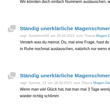
Wir könnten doch einfach Nummern austauschen, we
Ständig unerklärliche Magenschme
sagt
Sunshine169
am
28.04.2023
zum Thema
Magen-D
Versteh was du meinst. Du, mal eine Frage, hast du
in Ruhe nochmal austauschen, natürlich nur wenn es
Ständig unerklärliche Magenschme
sagt
Sunrise_13
am
28.04.2023
zum Thema
Magen-Da
Wenn man viel Glück hat, hat man mal 3 Tage wenig
wieder richtig schlimm