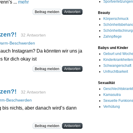
Sportverletzungen
nn’s ...
mehr
Beitrag melden
Antworten
Beauty
Körperschmuck
Schönheitsbehan
Schönheitschirurg
rzen?!
32 Antworten
Zahnpflege
arm-Beschwerden
Babys und Kinder
 auch Instagram? Da könnten wir uns ja
Geburt und Woche
 für dich okay ist
Kinderkrankheiten
Schwangerschaft
Beitrag melden
Antworten
Unfruchtbarkeit
Sexualität
Geschlechtskrank
rzen?!
32 Antworten
Kamasutra
rm-Beschwerden
Sexuelle Funkion
Verhütung
 bis nichts, aber danach wird’s dann
Beitrag melden
Antworten