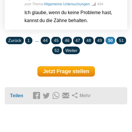
zum Thema
Allgemeine Untersuchungen
494
Ich glaube, wenn du keine Probleme hast,
kannst du die Zähne behalten.
...
Zurück
1
44
45
46
47
48
49
50
51
52
Weiter
Jetzt Frage stellen
Teilen
Mehr