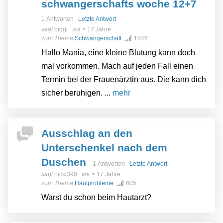
schwangerschafts woche 12+7
1 Antworten
Letzte Antwort
sagt
biggi
vor
> 17 Jahre
zum Thema
Schwangerschaft
1046
Hallo Mania, eine kleine Blutung kann doch
mal vorkommen. Mach auf jeden Fall einen
Termin bei der Frauenärztin aus. Die kann dich
sicher beruhigen. ...
mehr
Ausschlag an den
Unterschenkel nach dem
Duschen
1 Antworten
Letzte Antwort
sagt
nicki390
vor
> 17 Jahre
zum Thema
Hautprobleme
605
Warst du schon beim Hautarzt?