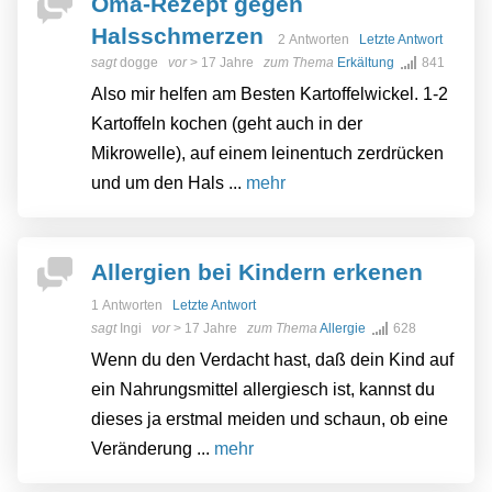
Oma-Rezept gegen
Halsschmerzen
2 Antworten
Letzte Antwort
sagt
dogge
vor
> 17 Jahre
zum Thema
Erkältung
841
Also mir helfen am Besten Kartoffelwickel. 1-2
Kartoffeln kochen (geht auch in der
Mikrowelle), auf einem leinentuch zerdrücken
und um den Hals ...
mehr
Allergien bei Kindern erkenen
1 Antworten
Letzte Antwort
sagt
Ingi
vor
> 17 Jahre
zum Thema
Allergie
628
Wenn du den Verdacht hast, daß dein Kind auf
ein Nahrungsmittel allergiesch ist, kannst du
dieses ja erstmal meiden und schaun, ob eine
Veränderung ...
mehr