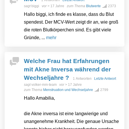
1 Antworten
Letzte Antwort
sagt
biggi
vor
> 17 Jahre
zum Thema
Blutwerte
2373
Hallo biggi, ich finde es klasse, dass du Blut
spendest. Der MCV-Wert zeigt dir an, wie groß
die roten Blutkörperchen sind. Es gibt viele
Gründe, ...
mehr
Welche Frau hat Erfahrungen
mit Akne Inversa während der
Wechseljahre ?
1 Antworten
Letzte Antwort
sagt
volker-mm-team
vor
> 17 Jahre
zum Thema
Menstruation und Wechseljahre
2799
Hallo Amabilia,
die Akne inversa ist eine langwierige und
unangenehme Krankheit. Die genaue Ursache