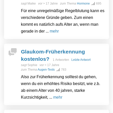
sagt
Maike
vor
> 17 Jahre
zum Thema
Hormone
695
Für eine unregelmäßige Regelblutung kann es
verschiedene Gründe geben. Zum einen
kommt es natürlich aufs Alter an, wenn man
gerade in der ...
mehr
Glaukom-Früherkennung
kostenlos?
1 Antworten
Letzte Antwort
sagt
Sophie
vor
> 17 Jahre
zum Thema
Augen-Tests
783
Also zur Früherkennung solltest du gehen,
wenn du ein erhöhtes Risiko besitzt, wie z.b.
ab einem Alter von 40 jahren, starke
Kurzsichtigkeit, ...
mehr