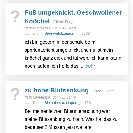
?
Fuß umgeknickt, Geschwollener
Knöchel
Offene Frage
fragt
sommerfee
vor
> 17 Jahre
zum Thema
Sportverletzungen
1538
ich bin gestern in der schule beim
sportunttericht umgeknickt und nu ist mein
knöchel ganz dick und tut weh. ich kann kaum
noch laufen. ich hoffe das ...
mehr
?
zu hohe Blutsenkung
Offene Frage
fragt
Xavendela
vor
> 17 Jahre
zum Thema
Blutuntersuchungen
738
Bei meiner letzten Blutuntersuchung war
meine Blutsenkung zu hoch. Was hat das zu
bedeuten? Müssen jetzt weitere