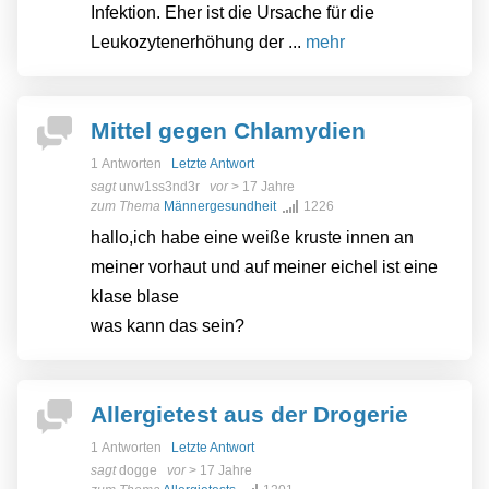
Infektion. Eher ist die Ursache für die
Leukozytenerhöhung der ...
mehr
Mittel gegen Chlamydien
1 Antworten
Letzte Antwort
sagt
unw1ss3nd3r
vor
> 17 Jahre
zum Thema
Männergesundheit
1226
hallo,ich habe eine weiße kruste innen an
meiner vorhaut und auf meiner eichel ist eine
klase blase
was kann das sein?
Allergietest aus der Drogerie
1 Antworten
Letzte Antwort
sagt
dogge
vor
> 17 Jahre