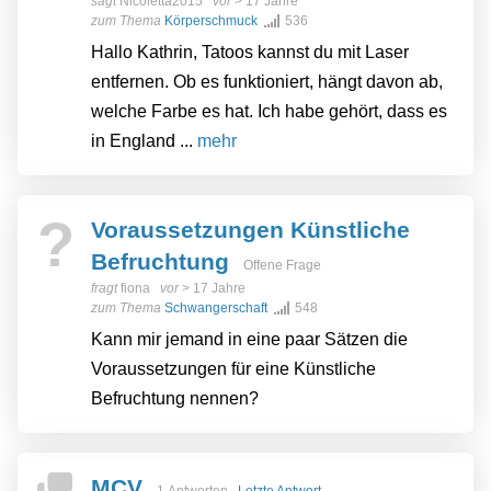
sagt
Nicoletta2015
vor
> 17 Jahre
zum Thema
Körperschmuck
536
Hallo Kathrin, Tatoos kannst du mit Laser
entfernen. Ob es funktioniert, hängt davon ab,
welche Farbe es hat. Ich habe gehört, dass es
in England ...
mehr
?
Voraussetzungen Künstliche
Befruchtung
Offene Frage
fragt
fiona
vor
> 17 Jahre
zum Thema
Schwangerschaft
548
Kann mir jemand in eine paar Sätzen die
Voraussetzungen für eine Künstliche
Befruchtung nennen?
MCV