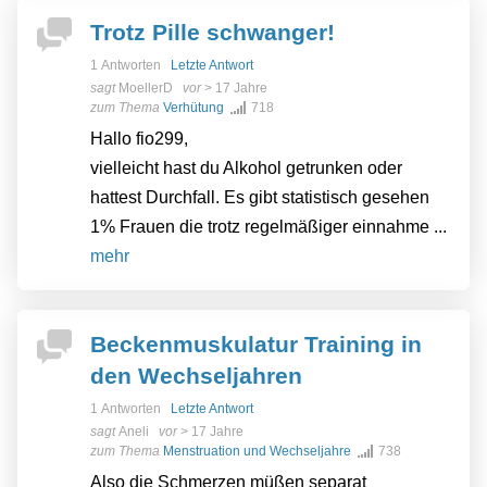
Trotz Pille schwanger!
1 Antworten
Letzte Antwort
sagt
MoellerD
vor
> 17 Jahre
zum Thema
Verhütung
718
Hallo fio299,
vielleicht hast du Alkohol getrunken oder
hattest Durchfall. Es gibt statistisch gesehen
1% Frauen die trotz regelmäßiger einnahme ...
mehr
Beckenmuskulatur Training in
den Wechseljahren
1 Antworten
Letzte Antwort
sagt
Aneli
vor
> 17 Jahre
zum Thema
Menstruation und Wechseljahre
738
Also die Schmerzen müßen separat