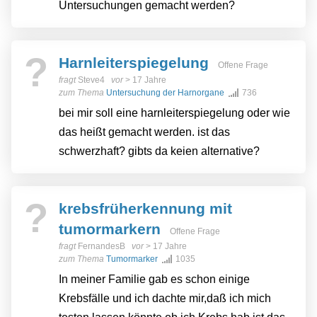
Untersuchungen gemacht werden?
?
Harnleiterspiegelung
Offene Frage
fragt
Steve4
vor
> 17 Jahre
zum Thema
Untersuchung der Harnorgane
736
bei mir soll eine harnleiterspiegelung oder wie
das heißt gemacht werden. ist das
schwerzhaft? gibts da keien alternative?
?
krebsfrüherkennung mit
tumormarkern
Offene Frage
fragt
FernandesB
vor
> 17 Jahre
zum Thema
Tumormarker
1035
In meiner Familie gab es schon einige
Krebsfälle und ich dachte mir,daß ich mich