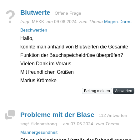
?
Blutwerte
Offene Frage
fragt
MEKK
am
09.06.2024
zum Thema
Magen-Darm-
Beschwerden
Hallo,
könnte man anhand von Blutwerten die Gesamte
Funktion der Bauchspeicheldrüse überprüfen?
Vielen Dank im Voraus
Mit freundlichen Grüßen
Marius Krömeke
Beitrag melden
Antworten
Probleme mit der Blase
112 Antworten
sagt
fildenastrong...
am
07.06.2024
zum Thema
Männergesundheit