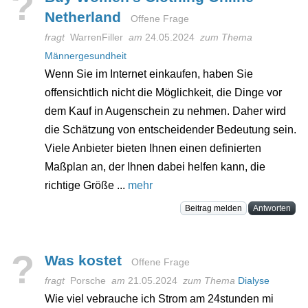
?
Netherland
Offene Frage
fragt
WarrenFiller
am
24.05.2024
zum Thema
Männergesundheit
Wenn Sie im Internet einkaufen, haben Sie
offensichtlich nicht die Möglichkeit, die Dinge vor
dem Kauf in Augenschein zu nehmen. Daher wird
die Schätzung von entscheidender Bedeutung sein.
Viele Anbieter bieten Ihnen einen definierten
Maßplan an, der Ihnen dabei helfen kann, die
richtige Größe ...
mehr
Beitrag melden
Antworten
?
Was kostet
Offene Frage
fragt
Porsche
am
21.05.2024
zum Thema
Dialyse
Wie viel vebrauche ich Strom am 24stunden mi