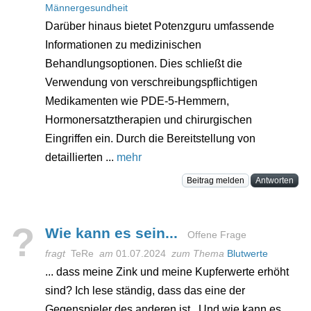
Männergesundheit
Darüber hinaus bietet Potenzguru umfassende
Informationen zu medizinischen
Behandlungsoptionen. Dies schließt die
Verwendung von verschreibungspflichtigen
Medikamenten wie PDE-5-Hemmern,
Hormonersatztherapien und chirurgischen
Eingriffen ein. Durch die Bereitstellung von
detaillierten ...
mehr
Beitrag melden
Antworten
?
Wie kann es sein...
Offene Frage
fragt
TeRe
am
01.07.2024
zum Thema
Blutwerte
... dass meine Zink und meine Kupferwerte erhöht
sind? Ich lese ständig, dass das eine der
Gegenspieler des anderen ist.. Und wie kann es