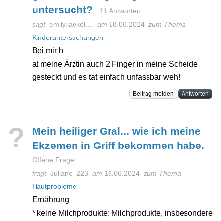
untersucht?
11 Antworten
sagt
emily.jaekel....
am
18.06.2024
zum Thema
Kinderuntersuchungen
Bei mir h
at meine Ärztin auch 2 Finger in meine Scheide
gesteckt und es tat einfach unfassbar weh!
Beitrag melden
Antworten
?
Mein heiliger Gral... wie ich meine
Ekzemen in Griff bekommen habe.
Offene Frage
fragt
Juliane_223
am
16.06.2024
zum Thema
Hautprobleme
Ernährung
* keine Milchprodukte: Milchprodukte, insbesondere